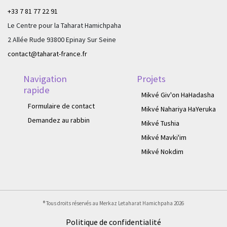
+33 7 81 77 22 91
Le Centre pour la Taharat Hamichpaha
2 Allée Rude 93800 Epinay Sur Seine
contact@taharat-france.fr
Navigation
Projets
rapide
Mikvé Giv'on HaHadasha
Formulaire de contact
Mikvé Nahariya HaYeruka
Demandez au rabbin
Mikvé Tushia
Mikvé Mavki'im
Mikvé Nokdim
® Tous droits réservés au Merkaz Letaharat Hamichpaha
2026
Politique de confidentialité