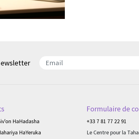
 newsletter
דואר אלקטרוני
ts
Formulaire de co
Giv'on HaHadasha
+33 7 81 77 22 91
Nahariya HaYeruka
Le Centre pour la Taha