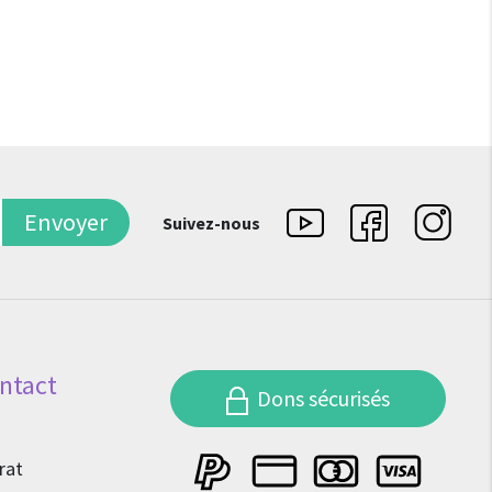
Envoyer
Suivez-nous
ntact
Dons sécurisés
rat