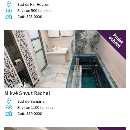
Sud du Har Hévron
Environ
500
familles
Coût
325,000
€
Mikvé Shvut Rachel
Sud de Samarie
Environ
1100
familles
Coût
350,000
€