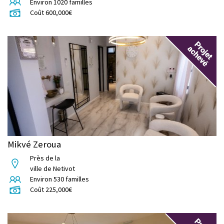
Environ
1020
familles
Coût
600,000
€
Mikvé Zeroua
Près de la
ville de Netivot
Environ
530
familles
Coût
225,000
€