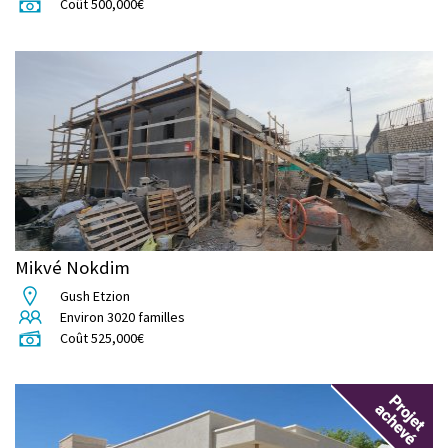
Coût
500,000
€
Mikvé Nokdim
Gush Etzion
Environ
3020
familles
Coût
525,000
€