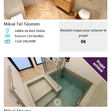
Mikvé Tel Téomim
Montant requis pour achever le
Vallée de Beit Shéan
projet
Environ
120
familles
0
€
Coût
186,000
€
Mikvé Alouma