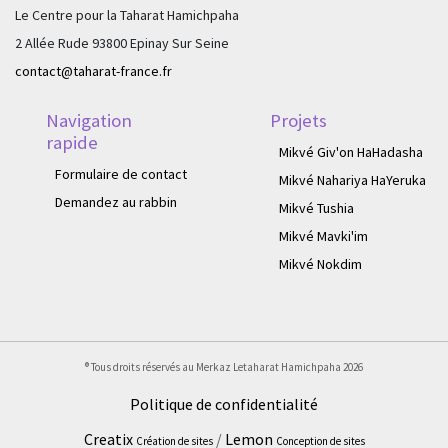
Le Centre pour la Taharat Hamichpaha
2 Allée Rude 93800 Epinay Sur Seine
contact@taharat-france.fr
Navigation
Projets
rapide
Mikvé Giv'on HaHadasha
Formulaire de contact
Mikvé Nahariya HaYeruka
Demandez au rabbin
Mikvé Tushia
Mikvé Mavki'im
Mikvé Nokdim
® Tous droits réservés au Merkaz Letaharat Hamichpaha
2026
Politique de confidentialité
Creatix
/
Lemon
Création de sites
Conception de sites