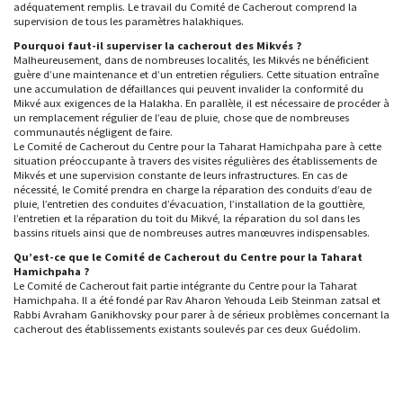
adéquatement remplis. Le travail du Comité de Cacherout comprend la
supervision de tous les paramètres halakhiques.
Pourquoi faut-il superviser la cacherout des Mikvés ?
Malheureusement, dans de nombreuses localités, les Mikvés ne bénéficient
guère d’une maintenance et d’un entretien réguliers. Cette situation entraîne
une accumulation de défaillances qui peuvent invalider la conformité du
Mikvé aux exigences de la Halakha. En parallèle, il est nécessaire de procéder à
un remplacement régulier de l’eau de pluie, chose que de nombreuses
communautés négligent de faire.
Le Comité de Cacherout du Centre pour la Taharat Hamichpaha pare à cette
situation préoccupante à travers des visites régulières des établissements de
Mikvés et une supervision constante de leurs infrastructures. En cas de
nécessité, le Comité prendra en charge la réparation des conduits d’eau de
pluie, l’entretien des conduites d’évacuation, l’installation de la gouttière,
l’entretien et la réparation du toit du Mikvé, la réparation du sol dans les
bassins rituels ainsi que de nombreuses autres manœuvres indispensables.
Qu’est-ce que le Comité de Cacherout du Centre pour la Taharat
Hamichpaha ?
Le Comité de Cacherout fait partie intégrante du Centre pour la Taharat
Hamichpaha. Il a été fondé par Rav Aharon Yehouda Leib Steinman zatsal et
Rabbi Avraham Ganikhovsky pour parer à de sérieux problèmes concernant la
cacherout des établissements existants soulevés par ces deux Guédolim.