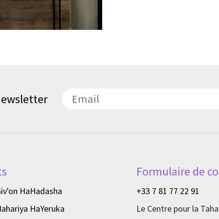
 newsletter
דואר אלקטרוני
ts
Formulaire de co
Giv'on HaHadasha
+33 7 81 77 22 91
Nahariya HaYeruka
Le Centre pour la Taha