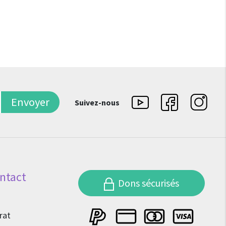
Envoyer
Suivez-nous
ntact
Dons sécurisés
rat