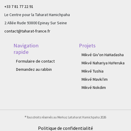
+33 7 81 77 22 91
Le Centre pour la Taharat Hamichpaha
2 Allée Rude 93800 Epinay Sur Seine
contact@taharat-france.fr
Navigation
Projets
rapide
Mikvé Giv'on HaHadasha
Formulaire de contact
Mikvé Nahariya HaYeruka
Demandez au rabbin
Mikvé Tushia
Mikvé Mavki'im
Mikvé Nokdim
® Tous droits réservés au Merkaz Letaharat Hamichpaha
2026
Politique de confidentialité