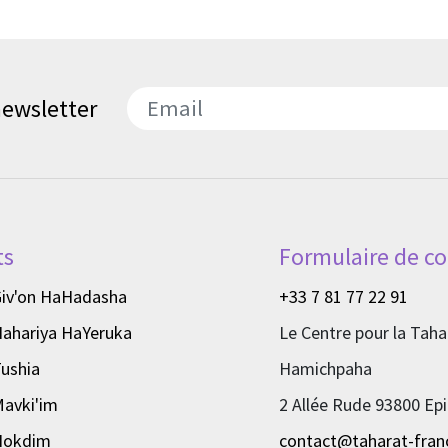
 newsletter
דואר אלקטרוני
ts
Formulaire de co
Giv'on HaHadasha
+33 7 81 77 22 91
Nahariya HaYeruka
Le Centre pour la Taha
ushia
Hamichpaha
Mavki'im
2 Allée Rude 93800 Epi
Nokdim
contact@taharat-franc