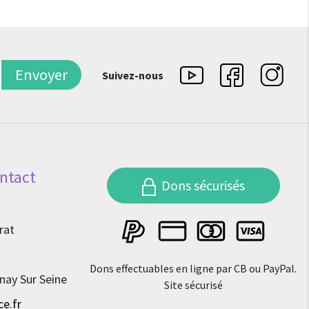
Envoyer
Suivez-nous
ntact
Dons sécurisés
rat
Dons effectuables en ligne par CB ou PayPal.
nay Sur Seine
Site sécurisé
e.fr