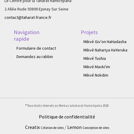
Le Centre pour la Taharat Hamichpaha
2 Allée Rude 93800 Epinay Sur Seine
contact@taharat-france.fr
Navigation
Projets
rapide
Mikvé Giv'on HaHadasha
Formulaire de contact
Mikvé Nahariya HaYeruka
Demandez au rabbin
Mikvé Tushia
Mikvé Mavki'im
Mikvé Nokdim
® Tous droits réservés au Merkaz Letaharat Hamichpaha
2026
Politique de confidentialité
Creatix
/
Lemon
Création de sites
Conception de sites